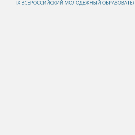
IХ ВСЕРОССИЙСКИЙ МОЛОДЕЖНЫЙ ОБРАЗОВАТЕ
ь