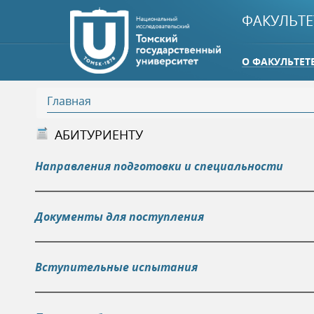
ФАКУЛЬТЕ
О ФАКУЛЬТЕТ
Главная
В
АБИТУРИЕНТУ
ы
Направления подготовки и специальности
з
Документы для поступления
д
е
Вступительные испытания
с