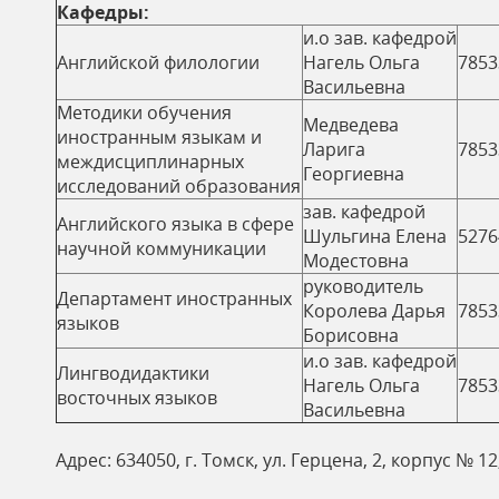
Кафедры:
и.о зав. кафедрой
Английской филологии
Нагель Ольга
7853
Васильевна
Методики обучения
Медведева
иностранным языкам и
Ларига
7853
междисциплинарных
Георгиевна
исследований образования
зав. кафедрой
Английского языка в сфере
Шульгина Елена
5276
научной коммуникации
Модестовна
руководитель
Департамент иностранных
Королева Дарья
7853
языков
Борисовна
и.о зав. кафедрой
Лингводидактики
Нагель Ольга
7853
восточных языков
Васильевна
Адрес: 634050, г. Томск, ул. Герцена, 2, корпус № 12