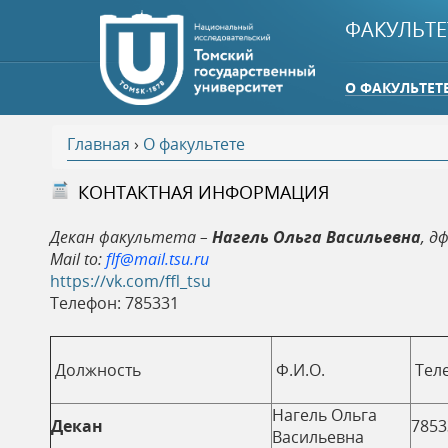
ФАКУЛЬТЕ
О ФАКУЛЬТЕТ
Главная
›
О факультете
В
КОНТАКТНАЯ ИНФОРМАЦИЯ
ы
Декан факультета –
Нагель Ольга Васильевна
, д
Mail to:
flf@mail.tsu.ru
з
https://vk.com/ffl_tsu
Телефон: 785331
д
е
Должность
Ф.И.О.
Тел
с
Нагель Ольга
Декан
7853
Васильевна