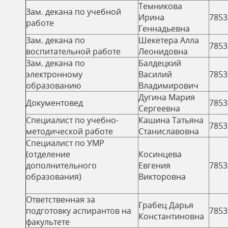
Темникова
ь
Зам. декана по учебной
Ирина
7853
работе
Геннадьевна
Зам. декана по
Шекетера Алла
7853
воспитательной работе
Леонидовна
Зам. декана по
Балдецкий
электронному
Василий
7853
образованию
Владимирович
Дугина Мария
Документовед
7853
Сергеевна
Специалист по учебно-
Кашина Татьяна
7853
методической работе
Станиславовна
Специалист по УМР
(отделение
Косинцева
дополнительного
Евгения
7853
образования)
Викторовна
Ответственная за
Грабец Дарья
подготовку аспирантов на
7853
Константиновна
факультете