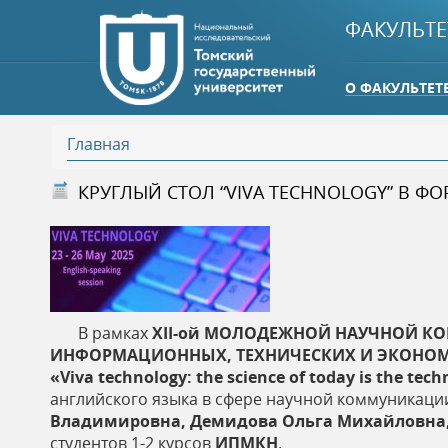
ФАКУЛЬТЕ
О ФАКУЛЬТЕТ
Главная
В
КРУГЛЫЙ СТОЛ “VIVA TECHNOLOGY” В 
ы
з
д
В рамках
X
II
-ой МОЛОДЕЖНОЙ НАУЧНОЙ КО
ИНФОРМАЦИОННЫХ, ТЕХНИЧЕСКИХ И ЭКОНОМИЧ
е
«Viva technology: the science of today is the te
английского языка в сфере научной коммуникации
с
Владимировна, Демидова Ольга Михайловна,
студентов 1-2 курсов
ИПМКН
.