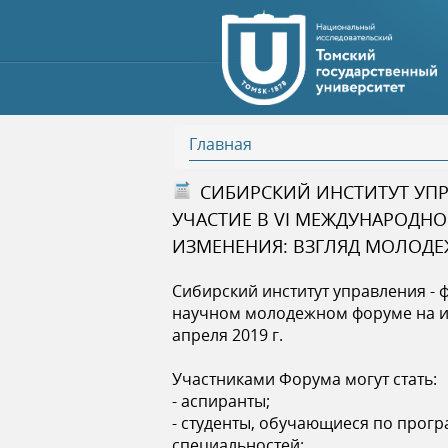
Главная
В
СИБИРСКИЙ ИНСТИТУТ УПР
УЧАСТИЕ В VI МЕЖДУНАРОДН
ы
ИЗМЕНЕНИЯ: ВЗГЛЯД МОЛОДЕ
з
Сибирский институт управления -
научном молодежном форуме на ин
д
апреля 2019 г.
е
Участниками Форума могут стать:
- аспиранты;
с
- студенты, обучающиеся по прогр
специальностей;