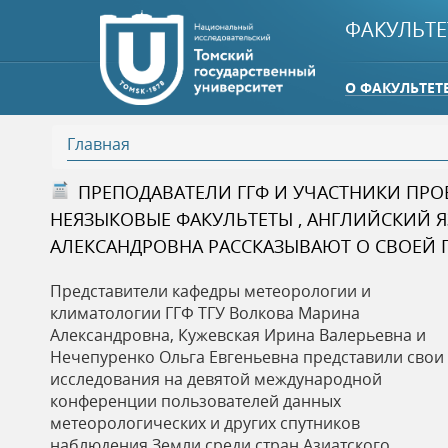
ФАКУЛЬТЕ
О ФАКУЛЬТЕТ
Главная
В
ПРЕПОДАВАТЕЛИ ГГФ И УЧАСТНИКИ ПРО
НЕЯЗЫКОВЫЕ ФАКУЛЬТЕТЫ , АНГЛИЙСКИЙ Я
ы
АЛЕКСАНДРОВНА РАССКАЗЫВАЮТ О СВОЕЙ
з
Представители кафедры метеорологии и
климатологии ГГФ ТГУ Волкова Марина
д
Александровна, Кужевская Ирина Валерьевна и
Нечепуренко Ольга Евгеньевна представили свои
е
исследования на девятой международной
конференции пользователей данных
с
метеорологических и других спутников
наблюдения Земли среди стран Азиатского