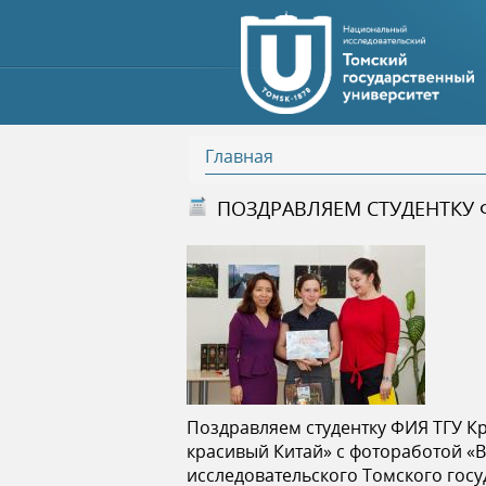
Главная
В
ПОЗДРАВЛЯЕМ СТУДЕНТКУ
ы
з
д
е
Поздравляем студентку ФИЯ ТГУ К
с
красивый Китай» с фотоработой «
исследовательского Томского гос