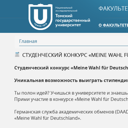
ФАКУЛЬТЕ
О ФАКУЛЬТЕТ
Главная
В
СТУДЕНЧЕСКИЙ КОНКУРС «MEINE WAHL F
ы
Студенческий
конкурс
«Meine Wahl für Deutsch
з
Уникальная возможность выиграть стипендию
д
Ты полон идей? Учишься в университете и знаешь
Прими участие в конкурсе «Meine Wahl für Deutsc
е
Германская служба академических обменов (DAAD)
«Meine Wahl für Deutschland».
с