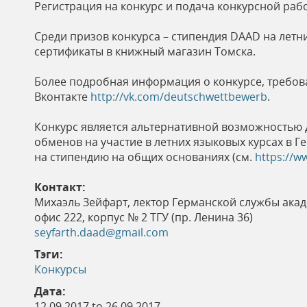
Регистрация на конкурс и подача конкурсной раб
ь
Среди призов конкурса – стипендия DAAD на летний
сертификаты в книжный магазин Томска.
Более подробная информация о конкурсе, требова
Вконтакте
http://vk.com/deutschwettbewerb
.
Конкурс является альтернативной возможностью 
обменов на участие в летних языковых курсах в 
на стипендию на общих основаниях (см.
https://w
Контакт:
Михаэль Зейфарт, лектор Германской службы ака
офис 222, корпус № 2 ТГУ (пр. Ленина 36)
seyfarth.daad@gmail.com
Тэги:
Конкурсы
Дата:
12.09.2017
to
26.09.2017