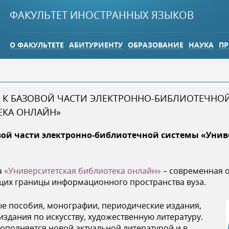
Jump to navigation
ФАКУЛЬТЕТ ИНОСТРАННЫХ ЯЗЫКОВ
О ФАКУЛЬТЕТЕ
АБИТУРИЕНТУ
ОБРАЗОВАНИЕ
НАУКА
ПР
П К БАЗОВОЙ ЧАСТИ ЭЛЕКТРОННО-БИБЛИОТЕЧНО
ЕКА ОНЛАЙН»
вой части электронно-библиотечной системы «Унив
а
«Университетская библиотека онлайн»
– современная 
их границы информационного пространства вуза.
ые пособия, монографии, периодические издания,
здания по искусству, художественную литературу.
ополняется новой актуальной литературой и в