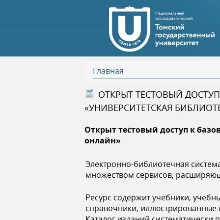
Главная
В
ОТКРЫТ ТЕСТОВЫЙ ДОСТУ
«УНИВЕРСИТЕТСКАЯ БИБЛИОТ
ы
Открыт тестовый доступ к базо
з
онлайн»
д
Электронно-библиотечная систем
множеством сервисов, расширяющ
е
Ресурс содержит учебники, учебн
с
справочники, иллюстрированные и
Каталог изданий систематически п