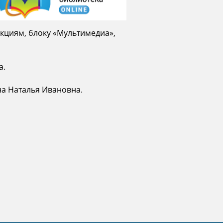
екциям, блоку «Мультимедиа»,
а.
на Наталья Ивановна.