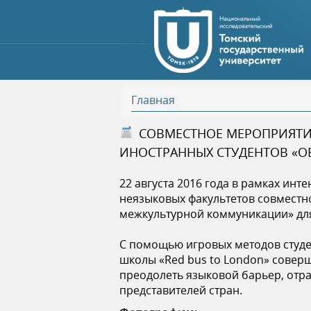
Главная
В
СОВМЕСТНОЕ МЕРОПРИЯТИ
ИНОСТРАННЫХ СТУДЕНТОВ «О
ы
22 августа 2016 года в рамках ин
з
неязыковых факультетов совместно
межкультурной коммуникации»
дл
д
С помощью игровых методов студен
е
школы «Red bus to London» совер
преодолеть языковой барьер, отра
с
представителей стран.