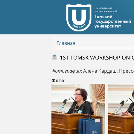
Главная
В
1ST TOMSK WORKSHOP ON CO
ы
Фотографии
: Алена Кардаш, Пресс
Фото:
з
д
е
с