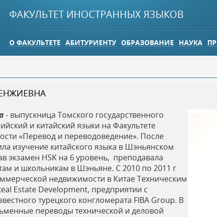
Jump to navigation
ФАКУЛЬТЕТ ИНОСТРАННЫХ ЯЗЫКОВ
О ФАКУЛЬТЕТЕ
АБИТУРИЕНТУ
ОБРАЗОВАНИЕ
НАУКА
ПР
ЕНЖИЕВНА
ва
- выпускница Томского государственного
глийский и китайский языки на Факультете
ости «Перевод и переводоведение». После
ла изучение китайского языка в Шэньянском
ав экзамен HSK на 6 уровень, преподавала
там и школьникам в Шэньяне. С 2010 по 2011 г
оммерческой недвижимости в Китае Техническим
Real Estate Development, предприятии с
естного турецкого конгломерата FIBA Group. В
ьменные переводы технической и деловой