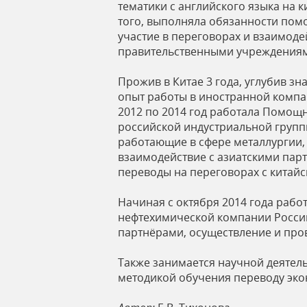
тематики с английского языка на к
ь
того, выполняла обязанности пом
участие в переговорах и взаимоде
правительственными учреждениям
Прожив в Китае 3 года, углубив зн
опыт работы в иностранной компан
2012 по 2014 год работала Помо
российской индустриальной груп
работающие в сфере металлургии,
взаимодействие с азиатскими парт
переводы на переговорах с китайс
Начиная с октября 2014 года раб
нефтехимической компании России
партнёрами, осуществление и про
Также занимается научной деятель
методикой обучения переводу экон