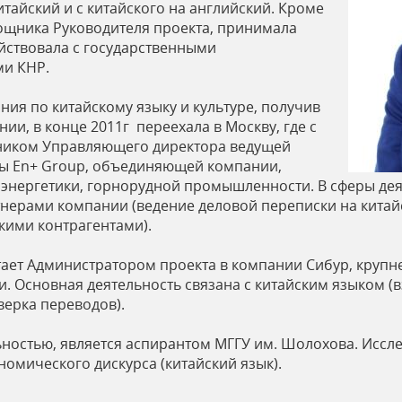
итайский и с китайского на английский. Кроме
ощника Руководителя проекта, принимала
йствовала с государственными
и КНР.
ания по китайскому языку и культуре, получив
ии, в конце 2011г переехала в Москву, где с
щником Управляющего директора ведущей
пы En+ Group, объединяющей компании,
 энергетики, горнорудной промышленности. В сферы де
нерами компании (ведение деловой переписки на китайс
кими контрагентами).
отает Администратором проекта в компании Сибур, кру
. Основная деятельность связана с китайским языком (
верка переводов).
ностью, является аспирантом МГГУ им. Шолохова. Иссле
омического дискурса (китайский язык).