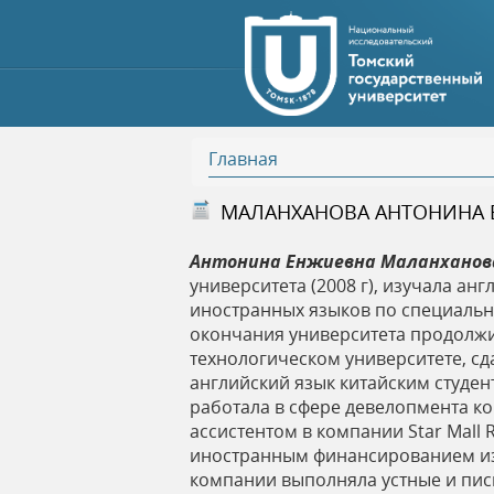
Главная
В
МАЛАНХАНОВА АНТОНИНА 
ы
Антонина Енжиевна
Маланхано
университета (2008 г), изучала ан
з
иностранных языков по специальн
окончания университета продолжи
д
технологическом университете, сд
английский язык китайским студен
е
работала в сфере девелопмента к
ассистентом в компании Star Mall 
иностранным финансированием изв
с
компании выполняла устные и пис