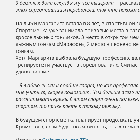
3 десятых доли
секунды я у нее выиграла,
–
рассказ
ь
этих соревнований я переболела, так что показала
На лыжи Маргарита встала в 8 лет, в спортивной с
Спортсменка уже занимала призовые места в разл
кроссе лыжных гонщиков, 3 место в открытом че
лыжным гонкам «Марафон», 2 место в первенстве
гонкам.
Хотя Маргарита выбрала будущую профессию, дале
тренируется и участвует в соревнованиях. Считае
удовольствие.
– Я люблю лыжи и вообще спорт, но как профессию 
мне учиться, скорее помогают. Чем больше всего 
рассчитывать время. В этом спорт очень полезен, 
спортом, то привыкаете к такому режиму.
В будущем спортсменка планирует продолжать учи
Кроме того, если будет возможность, она хотела 