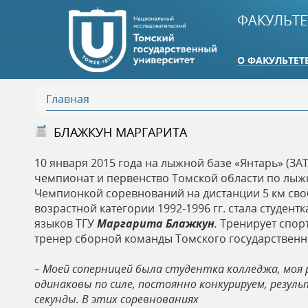
ФАКУЛЬТЕ
О ФАКУЛЬТЕТ
Главная
В
БЛАЖКУН МАРГАРИТА
ы
10 января 2015 года на лыжной базе «Янтарь» (ЗА
чемпионат и первенство Томской области по лыж
з
Чемпионкой соревнований на дистанции 5 км св
возрастной категории 1992-1996 гг. стала студент
д
языков ТГУ
Маргарита Блажкун
.
Тренирует спорт
тренер сборной команды Томского государственн
е
– Моей соперницей была студентка колледжа, моя 
одинаковы по силе, постоянно конкурируем, резу
с
секунды. В этих соревнованиях